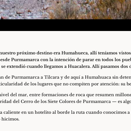
estro próximo destino era Humahueca, allí teníamos vistos a
esde Purmamarca con la intención de parar en todos los pueb
aje se extendió cuando llegamos a Huacalera. Allí pasamos dos
an de Purmamarca a Tilcara y de aquí a Humahuaca sin deten
icularidad de los lugares que no compiten por atención: su bel
 nivel del mar, entre formaciones de roca que resumen millones
ularidad del Cerro de los Siete Colores de Purmamarca — es algo
aliente en un hotelito al borde la ruta cuando conocimos a
o hicimos.