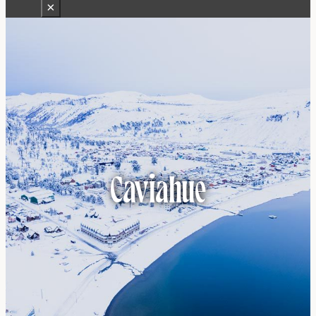
×
Caviahue