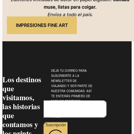
muse, listas para colgar.
Envíos a todo el país.
IMPRESIONES FINE ART
DEJÁ TU CORREO PARA
SUSCRIBIRTE A LA
Los destinos
NEWSLETTER DE
que
VIAJANDO Y SER PARTE DE
NUESTRA COMUNIDAD. ASÍ
visitamos,
TE ENTERÁS PRIMERO DE
NUEVOS DESTINOS,
las historias
EXPERIENCIAS Y
RECOMENDACIONES DE
que
VIAJE.
contamos y
Suscripción
los prints