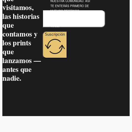
NUESTRA COMUNIDAD. ASÍ
visitamos,
TE ENTERÁS PRIMERO DE
NUEVOS DESTINOS,
las historias
EXPERIENCIAS Y
RECOMENDACIONES DE
que
VIAJE.
contamos y
Suscripción
los prints
que
lanzamos —
antes que
nadie.